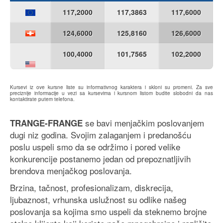
117,2000
117,3863
117,6000
124,6000
125,8160
126,6000
100,4000
101,7565
102,2000
Kursevi iz ove kursne liste su informativnog karaktera i skloni su promeni. Za sve
preciznije informacije u vezi sa kursevima i kursnom listom budite slobodni da nas
kontaktirate putem telefona.
se bavi menjačkim poslovanjem
TRANGE-FRANGE
dugi niz godina. Svojim zalaganjem i predanošću
poslu uspeli smo da se održimo i pored velike
konkurencije postanemo jedan od prepoznatljivih
brendova menjačkog poslovanja.
Brzina, tačnost, profesionalizam, diskrecija,
ljubaznost, vrhunska uslužnost su odlike našeg
poslovanja sa kojima smo uspeli da steknemo brojne