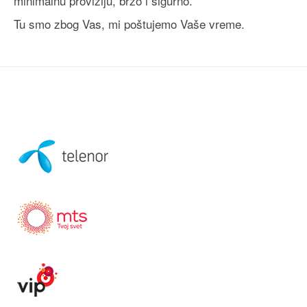
minimalnu proviziju, brzo i sigurno.
Tu smo zbog Vas, mi poštujemo Vaše vreme.