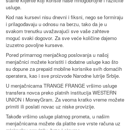
stalne klijente koji koriste naše mnogobrojne i različite
usluge.
Kod nas kursevi nisu dnevni i fiksni, nego se formiraju
i prilagođavaju u odnosu na berzu, tako da je u
svakom trenutku uvažavajući sve vaše zahteve
moguć svaki dogovor. Za sve veće količine dajemo
izuzetno povoljne kurseve.
Pored primarnog menjačkog poslovanja u našoj
menjačnici možete koristiti i dodatne usluge kao što
su dopune za prepaid mobilne korisnike svih domaćih
operatera, kao i sve proizvode Narodne lutrije Srbije.
U menjačnicama TRANGE FRANGE vršimo usluge
transfera novca preko platnih institucija WESTERN
UNION i MoneyGram. Za veoma kratko vreme možete
primiti ili poslati novac uz niske provizije.
Takođe vršimo usluge platnog prometa, u našim
menjačnicama možete da platite sve vrste računa uz