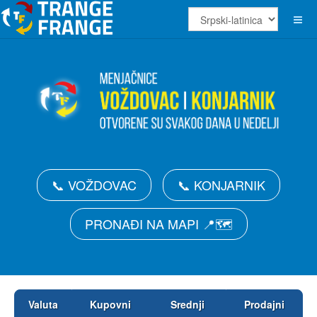
📞 VOŽDOVAC
📞 KONJARNIK
PRONAĐI NA MAPI 📍🗺️
Valuta
Kupovni
Srednji
Prodajni